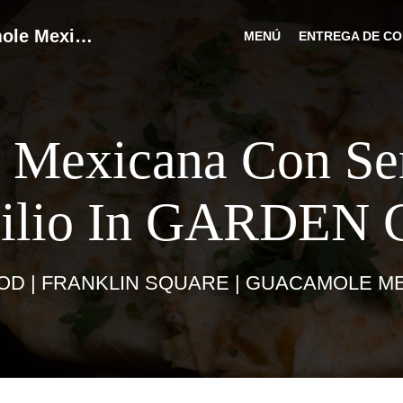
Mexican Food | Franklin Square | Guacamole Mexican Grill
MENÚ
ENTREGA DE CO
 Mexicana Con Ser
ilio In GARDEN 
OD | FRANKLIN SQUARE | GUACAMOLE ME