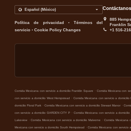
Contáctano
885 Hempst
.
Política de privacidad
Términos del
Franklin S
.
servicio
Cookie Policy Changes
+1 516-21
.
Comida Mexicana con servicio a domicilio Franklin Square
Comida Mexicana con serv
.
con servicio a domicilio West Hempstead
Comida Mexicana con servicio a domicilio
.
.
domicilio Floral Park
Comida Mexicana con servicio a domicilio Stewart Manor
Comid
.
con servicio a domicilio GARDEN CITY P
Comida Mexicana con servicio a domicili
.
.
Lakeview
Comida Mexicana con servicio a domicilio Malverne
Comida Mexicana co
.
Mexicana con servicio a domicilio South Hempstead
Comida Mexicana con servicio a 