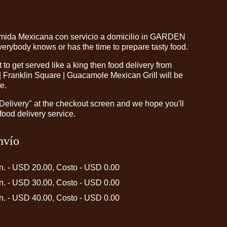
omida Mexicana con servicio a domicilio in GARDEN
erybody knows or has the time to prepare tasty food.
o get served like a king then food delivery from
 Franklin Square | Guacamole Mexican Grill will be
e.
"Delivery" at the checkout screen and we hope you'll
food delivery service.
nvío
in. - USD 20.00, Costo - USD 0.00
in. - USD 30.00, Costo - USD 0.00
in. - USD 40.00, Costo - USD 0.00