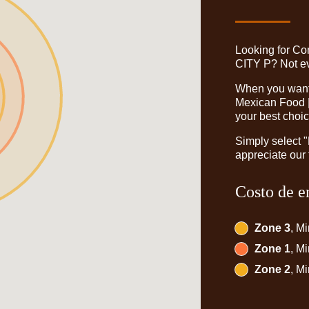
Looking for C
CITY P? Not ev
When you want t
Mexican Food |
your best choic
Simply select 
appreciate our 
Costo de e
Zone 3
, M
Zone 1
, M
Zone 2
, M