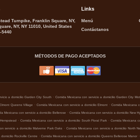
s
Links
ead Turnpike, Franklin Square, NY,
Menú
quare, NY, NY 11010, United States
Contáctanos
6-5440
MÉTODOS DE PAGO ACEPTADOS
.
icio a domicilio Garden City South
Comida Mexicana con servicio a domicilio Garden City Mot
.
.
 Elmont Queens Village
Comida Mexicana con servicio a domicilio Elmont
Comida Mexicana con
.
a Mexicana con servicio a domicilio Bellerose
Comida Mexicana con servicio a domicilio New H
.
.
o Hempstead
Comida Mexicana con servicio a domicilio South Floral Park
Comida Mexicana con
.
n servicio a domicilio Malverne Park Oaks
Comida Mexicana con servicio a domicilio North 
.
.
domicilio Rockville Centre
Comida Mexicana con servicio a domicilio Queens Bellerose Manor