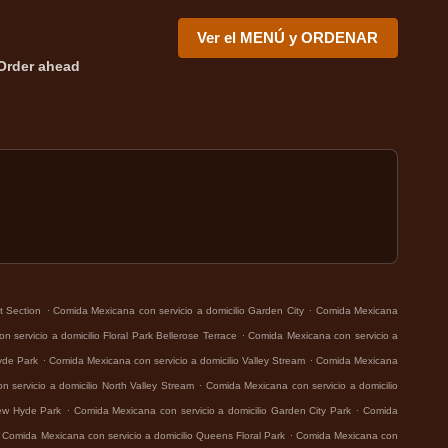
Ver el MENÚ y ORDENAR
Order ahead
.
.
t Section
Comida Mexicana con servicio a domicilio Garden City
Comida Mexicana
.
 servicio a domicilio Floral Park Bellerose Terrace
Comida Mexicana con servicio a
.
.
yde Park
Comida Mexicana con servicio a domicilio Valley Stream
Comida Mexicana
.
 servicio a domicilio North Valley Stream
Comida Mexicana con servicio a domicilio
.
.
New Hyde Park
Comida Mexicana con servicio a domicilio Garden City Park
Comida
.
Comida Mexicana con servicio a domicilio Queens Floral Park
Comida Mexicana con