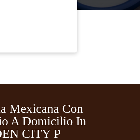
a Mexicana Con
io A Domicilio In
EN CITY P