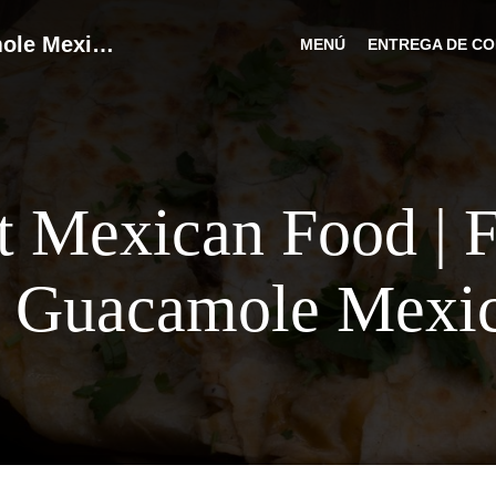
Mexican Food | Franklin Square | Guacamole Mexican Grill
MENÚ
ENTREGA DE CO
t Mexican Food | F
| Guacamole Mexic