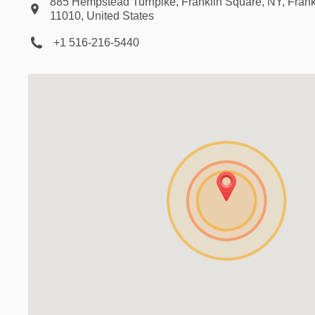
885 Hempstead Turnpike, Franklin Square, NY, Frank
11010, United States
+1 516-216-5440