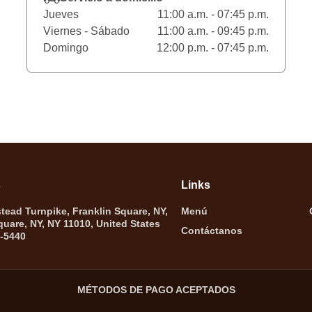
Jueves
11:00 a.m. - 07:45 p.m.
Viernes - Sábado
11:00 a.m. - 09:45 p.m.
Domingo
12:00 p.m. - 07:45 p.m.
s
Links
ead Turnpike, Franklin Square, NY,
Menú
quare, NY, NY 11010, United States
Contáctanos
6-5440
MÉTODOS DE PAGO ACEPTADOS