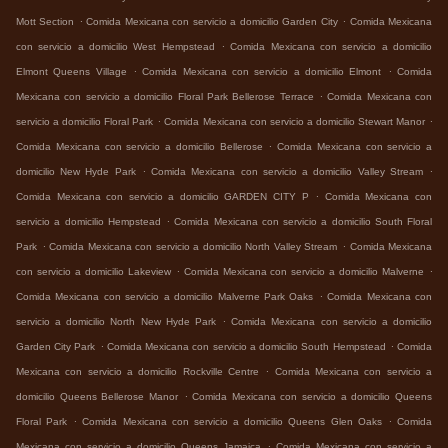
.
.
Mott Section
Comida Mexicana con servicio a domicilio Garden City
Comida Mexicana
.
con servicio a domicilio West Hempstead
Comida Mexicana con servicio a domicilio
.
.
Elmont Queens Village
Comida Mexicana con servicio a domicilio Elmont
Comida
.
Mexicana con servicio a domicilio Floral Park Bellerose Terrace
Comida Mexicana con
.
.
servicio a domicilio Floral Park
Comida Mexicana con servicio a domicilio Stewart Manor
.
Comida Mexicana con servicio a domicilio Bellerose
Comida Mexicana con servicio a
.
.
domicilio New Hyde Park
Comida Mexicana con servicio a domicilio Valley Stream
.
Comida Mexicana con servicio a domicilio GARDEN CITY P
Comida Mexicana con
.
servicio a domicilio Hempstead
Comida Mexicana con servicio a domicilio South Floral
.
.
Park
Comida Mexicana con servicio a domicilio North Valley Stream
Comida Mexicana
.
.
con servicio a domicilio Lakeview
Comida Mexicana con servicio a domicilio Malverne
.
Comida Mexicana con servicio a domicilio Malverne Park Oaks
Comida Mexicana con
.
servicio a domicilio North New Hyde Park
Comida Mexicana con servicio a domicilio
.
.
Garden City Park
Comida Mexicana con servicio a domicilio South Hempstead
Comida
.
Mexicana con servicio a domicilio Rockville Centre
Comida Mexicana con servicio a
.
domicilio Queens Bellerose Manor
Comida Mexicana con servicio a domicilio Queens
.
.
Floral Park
Comida Mexicana con servicio a domicilio Queens Glen Oaks
Comida
.
Mexicana con servicio a domicilio Queens Jamaica
Comida Mexicana con servicio a