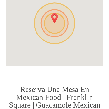
Reserva Una Mesa En
Mexican Food | Franklin
Square | Guacamole Mexican