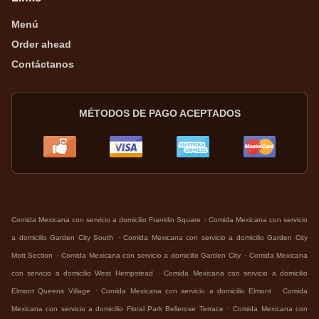
Menú
Order ahead
Contáctanos
MÉTODOS DE PAGO ACEPTADOS
.
Comida Mexicana con servicio a domicilio Franklin Square
Comida Mexicana con servicio
.
a domicilio Garden City South
Comida Mexicana con servicio a domicilio Garden City
.
.
Mott Section
Comida Mexicana con servicio a domicilio Garden City
Comida Mexicana
.
con servicio a domicilio West Hempstead
Comida Mexicana con servicio a domicilio
.
.
Elmont Queens Village
Comida Mexicana con servicio a domicilio Elmont
Comida
.
Mexicana con servicio a domicilio Floral Park Bellerose Terrace
Comida Mexicana con